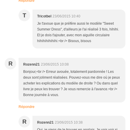
Répondre
T
Tricotbel
23/06/2015 10:40
Je t'avoue que je préfère aussi le modèle "Sweet
Summer Dress", d'ailleurs je l'ai réalisé 3 fois, hihihi.
Et je dois t'ajouter, avec mon aiguille circulaire
hihihihihihihi.<br /> Bisous, bisous
R
Rozenn21
23/06/2015 10:08
Bonjour,<br /> Erreur avouée, totalement pardonnée ! Les
deux sont joliment réalisées. Pouvez-vous me dire où je peux
acheter les explications du modèle de droite ? Ou dans quel
livre je peux les trouver ? Je vous remercie à l'avance.<br />
Bonne journée à vous.
Répondre
R
Rozenn21
23/06/2015 10:38
Oui, je viens de le trouver en anglais. Je vais voir si