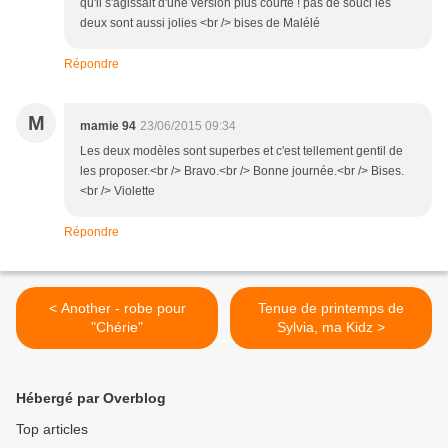
qu'il s'agissait d'une version plus courte ! pas de souci les
deux sont aussi jolies <br /> bises de Malélé
Répondre
M
mamie 94
23/06/2015 09:34
Les deux modèles sont superbes et c'est tellement gentil de
les proposer.<br /> Bravo.<br /> Bonne journée.<br /> Bises.
<br /> Violette
Répondre
< Another - robe pour
Tenue de printemps de
"Chérie"
Sylvia, ma Kidz >
Hébergé par Overblog
Top articles