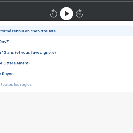
nsformé l’ennui en chef-d’œuvre
 DayZ
 a 13 ans (et vous l'avez ignoré)
e (littéralement)
im Rayan
 toutes les règles
s les jeux vidéo
us choquant de Rockstar ? - Le scandale BULLY
e plus moche de Steam
du RÊVE tourne au CAUCHEMAR