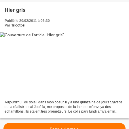
Hier gris
Publié le 20/02/2011 à 05:30
Par
Tricotbel
Aujourd'hui, du soleil dans mon coeur. Il y a une quinzaine de jours Sylvette
qui a réalisé le cal Jocéfia, me proposait de la laine et m'envoya des
échantillons. Ils étaient très prometteurs. Le colis parti lundi arriva enfin
aujourd'hui !!! (Problèmes...