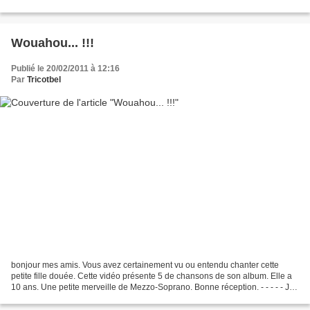
obligée d'ajouter 12 mailles. La...
Wouahou... !!!
Publié le 20/02/2011 à 12:16
Par
Tricotbel
bonjour mes amis. Vous avez certainement vu ou entendu chanter cette
petite fille douée. Cette vidéo présente 5 de chansons de son album. Elle a
10 ans. Une petite merveille de Mezzo-Soprano. Bonne réception. - - - - - Je
viens de recevoir ce message...