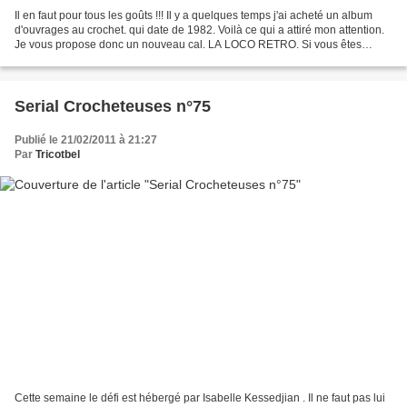
Il en faut pour tous les goûts !!! Il y a quelques temps j'ai acheté un album
d'ouvrages au crochet. qui date de 1982. Voilà ce qui a attiré mon attention.
Je vous propose donc un nouveau cal. LA LOCO RETRO. Si vous êtes
intéressées, dites-le moi par...
Serial Crocheteuses n°75
Publié le 21/02/2011 à 21:27
Par
Tricotbel
Cette semaine le défi est hébergé par Isabelle Kessedjian . Il ne faut pas lui