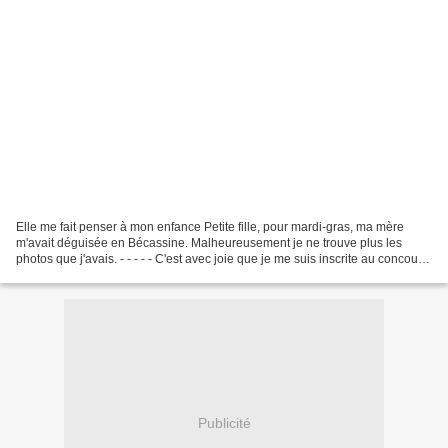
Elle me fait penser à mon enfance Petite fille, pour mardi-gras, ma mère
m'avait déguisée en Bécassine. Malheureusement je ne trouve plus les
photos que j'avais. - - - - - C'est avec joie que je me suis inscrite au concours
de Bécassine proposé par Danielle...
Publicité