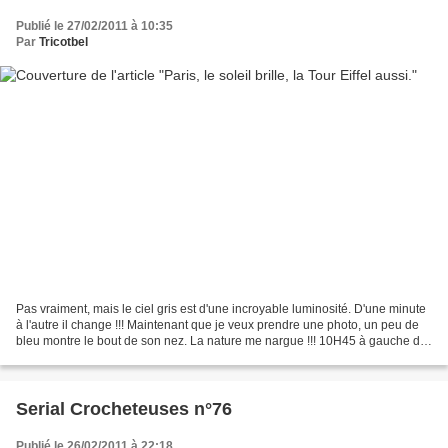
Publié le 27/02/2011 à 10:35
Par
Tricotbel
Pas vraiment, mais le ciel gris est d'une incroyable luminosité. D'une minute
à l'autre il change !!! Maintenant que je veux prendre une photo, un peu de
bleu montre le bout de son nez. La nature me nargue !!! 10H45 à gauche de
ma fenêtre 10H45 à droite...
Serial Crocheteuses n°76
Publié le 26/02/2011 à 22:18