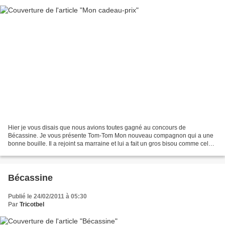
Hier je vous disais que nous avions toutes gagné au concours de
Bécassine. Je vous présente Tom-Tom Mon nouveau compagnon qui a une
bonne bouille. Il a rejoint sa marraine et lui a fait un gros bisou comme celui
de Casse-Bonbec . Mais le soir, un petit...
Bécassine
Publié le 24/02/2011 à 05:30
Par
Tricotbel