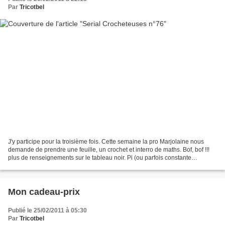
Par
Tricotbel
J'y participe pour la troisième fois. Cette semaine la pro Marjolaine nous
demande de prendre une feuille, un crochet et interro de maths. Bof, bof !!!
plus de renseignements sur le tableau noir. Pi (ou parfois constante
d'Archimède) est un nombre, généralement...
Mon cadeau-prix
Publié le 25/02/2011 à 05:30
Par
Tricotbel