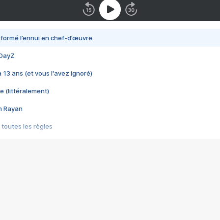
nsformé l’ennui en chef-d’œuvre
 DayZ
 a 13 ans (et vous l'avez ignoré)
e (littéralement)
im Rayan
 toutes les règles
s les jeux vidéo
us choquant de Rockstar ? - Le scandale BULLY
e plus moche de Steam
du RÊVE tourne au CAUCHEMAR
pendant 8 heures