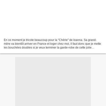
En ce moment je tricote beaucoup pour la "Chérie" de Ioanna. Sa grand-
mère va bientôt arriver en France et loger chez moi, il faut donc que je mette
les bouchées doubles si je veux terminer la garde-robe de cette jolie
demoiselle. Terminer, enfin pour...