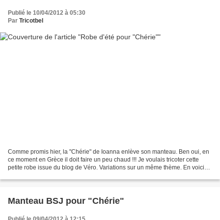
Publié le 10/04/2012 à 05:30
Par
Tricotbel
Comme promis hier, la "Chérie" de Ioanna enlève son manteau. Ben oui, en
ce moment en Grèce il doit faire un peu chaud !!! Je voulais tricoter cette
petite robe issue du blog de Véro. Variations sur un même thème. En voici
deux. Si vous désirez voir les...
Manteau BSJ pour "Chérie"
Publié le 09/04/2012 à 12:15