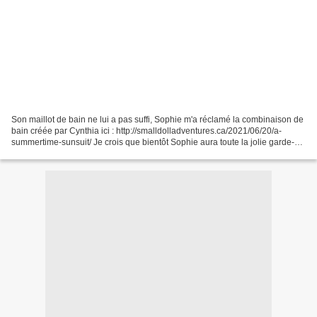
Son maillot de bain ne lui a pas suffi, Sophie m'a réclamé la combinaison de
bain créée par Cynthia ici : http://smalldolladventures.ca/2021/06/20/a-
summertime-sunsuit/ Je crois que bientôt Sophie aura toute la jolie garde-
robe créée par notre Amie Canadienne...