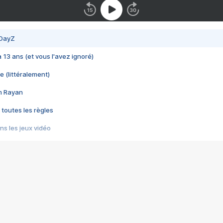
 DayZ
 a 13 ans (et vous l'avez ignoré)
e (littéralement)
im Rayan
 toutes les règles
s les jeux vidéo
us choquant de Rockstar ? - Le scandale BULLY
e plus moche de Steam
du RÊVE tourne au CAUCHEMAR
pendant 8 heures
it… à tort