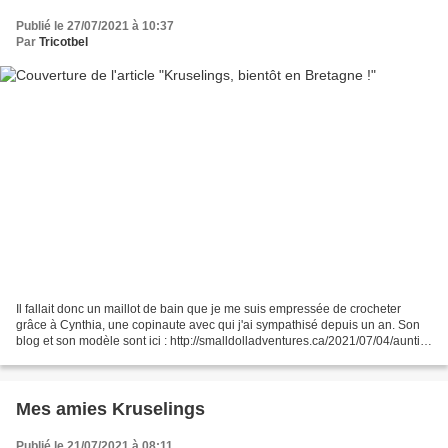
Publié le 27/07/2021 à 10:37
Par
Tricotbel
Il fallait donc un maillot de bain que je me suis empressée de crocheter
grâce à Cynthia, une copinaute avec qui j'ai sympathisé depuis un an. Son
blog et son modèle sont ici : http://smalldolladventures.ca/2021/07/04/auntie-
s-spoils-michael/ Voici donc...
Mes amies Kruselings
Publié le 21/07/2021 à 08:11