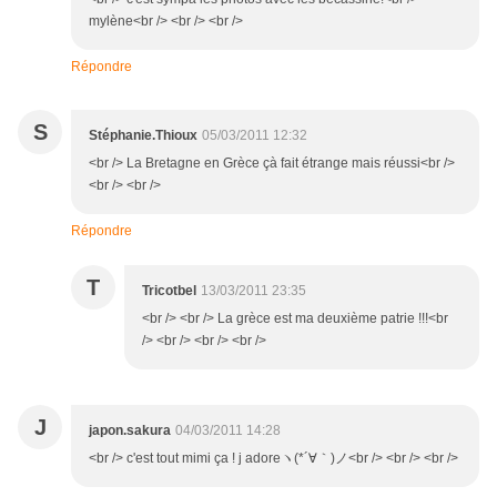
mylène<br /> <br /> <br />
Répondre
S
Stéphanie.Thioux
05/03/2011 12:32
<br /> La Bretagne en Grèce çà fait étrange mais réussi<br />
<br /> <br />
Répondre
T
Tricotbel
13/03/2011 23:35
<br /> <br /> La grèce est ma deuxième patrie !!!<br
/> <br /> <br /> <br />
J
japon.sakura
04/03/2011 14:28
<br /> c'est tout mimi ça ! j adoreヽ(*´∀｀)ノ<br /> <br /> <br />