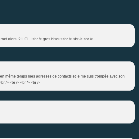
rnet alors !?! LOL !!<br /> gros bisous<br /> <br /> <br />
isais en même temps mes adresses de contacts et je me suis trompée avec son
br /> <br /> <br /> <br />