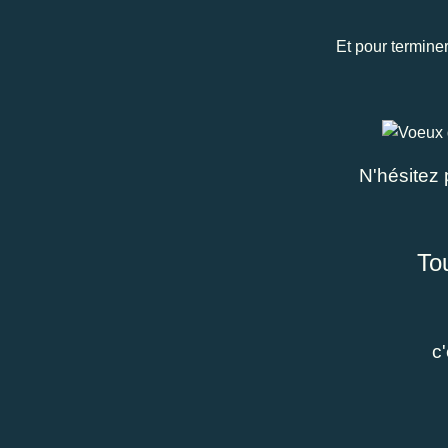
Et pour terminer
N'hésitez p
To
c