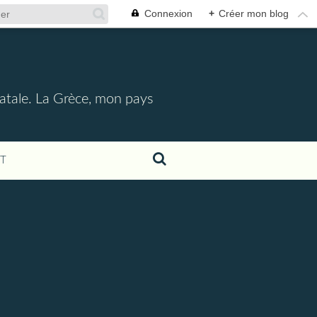
Connexion
+
Créer mon blog
l
e natale. La Grèce, mon pays
T