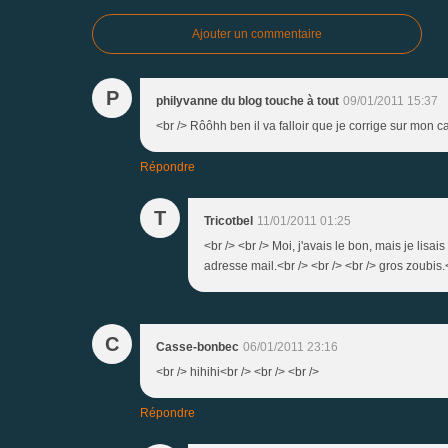
Ajouter un commentaire
P
philyvanne du blog touche à tout
09/01/2011 15:37
<br /> Rôôhh ben il va falloir que je corrige sur mon ca
Répondre
T
Tricotbel
11/01/2011 01:25
<br /> <br /> Moi, j'avais le bon, mais je l
adresse mail.<br /> <br /> <br /> gros zoubis.<
C
Casse-bonbec
06/01/2011 23:16
<br /> hihihi<br /> <br /> <br />
Répondre