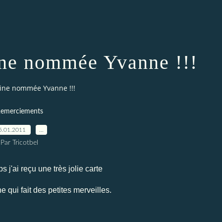
ine nommée Yvanne !!!
ine nommée Yvanne !!!
emerciements
5.01.2011
…
Par Tricotbel
s j'ai reçu une très jolie carte
 qui fait des petites merveilles.