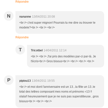
Répondre
N
nananne
13/04/2011 20:08
<br /> c'est super mignon! Pourrais tu me dire ou trouver le
modele?<br /> <br /> <br />
Répondre
T
Tricotbel
14/04/2011 12:14
<br /> <br /> J'ai pris des modèles par-ci par-là. Je
t'écris<br /> Gros bisous<br /> <br /> <br /> <br />
P
pipiou13
13/04/2011 19:55
<br /> et moi dont l'anniversaire est un 13...la fête un 13..le
total des lettres composant mes noms et prénoms =13 !!
olala!! heureusement que je ne suis pas superstitieuse...gros
bisous<br /> <br /> <br />