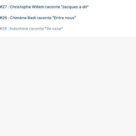
#27 : Christophe Willem raconte "Jacques a dit"
#26 : Chimène Badi raconte "Entre nous"
#25 : Indochine raconte "3e sexe"
#24 : Zaho raconte "C'est chelou"
#23 : Patrick Bruel raconte "Au café des délices"
#22 : Kyo raconte "Le chemin"
#21 : Nolwenn Leroy raconte "Cassé"
#20 : Patrick Hernandez raconte "Born to be alive"
#19 : Lorie raconte "Près de moi"
#18 : Michael Jones raconte "A nos actes manqués" (avec Jean-Jacque
#17 : Khaled raconte "Aïcha"
#16 : Corneille raconte "Parce qu'on vient de loin"