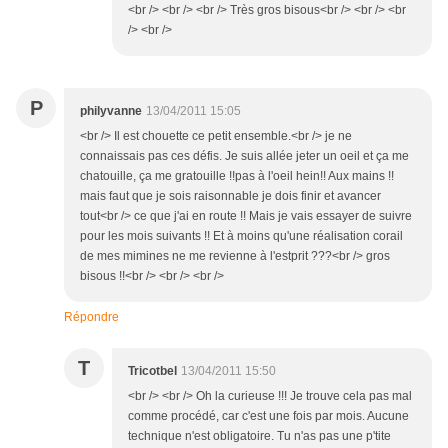
<br /> <br /> <br /> Très gros bisous<br /> <br /> <br
/> <br />
P
philyvanne
13/04/2011 15:05
<br /> Il est chouette ce petit ensemble.<br /> je ne
connaissais pas ces défis. Je suis allée jeter un oeil et ça me
chatouille, ça me gratouille !!pas à l'oeil hein!! Aux mains !!
mais faut que je sois raisonnable je dois finir et avancer
tout<br /> ce que j'ai en route !! Mais je vais essayer de suivre
pour les mois suivants !! Et à moins qu'une réalisation corail
de mes mimines ne me revienne à l'estprit ???<br /> gros
bisous !!<br /> <br /> <br />
Répondre
T
Tricotbel
13/04/2011 15:50
<br /> <br /> Oh la curieuse !!! Je trouve cela pas mal
comme procédé, car c'est une fois par mois. Aucune
technique n'est obligatoire. Tu n'as pas une p'tite