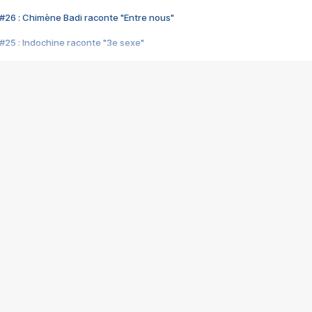
#26 : Chimène Badi raconte "Entre nous"
#25 : Indochine raconte "3e sexe"
#24 : Zaho raconte "C'est chelou"
#23 : Patrick Bruel raconte "Au café des délices"
#22 : Kyo raconte "Le chemin"
#21 : Nolwenn Leroy raconte "Cassé"
#20 : Patrick Hernandez raconte "Born to be alive"
#19 : Lorie raconte "Près de moi"
#18 : Michael Jones raconte "A nos actes manqués" (avec Jean-Jacque
#17 : Khaled raconte "Aïcha"
#16 : Corneille raconte "Parce qu'on vient de loin"
#15 : Indochine raconte "L'aventurier"