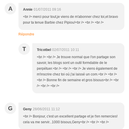
A
Annie
01/07/2011 09:16
<br /> merci pour tout,je viens de m'abonner chez toi,et bravo
pour ta tenue Barbie chez Pipiou!<br /> <br /> <br />
Répondre
T
Tricotbel
02/07/2011 10:11
<br /> <br /> Je trouve normal que l'on partage son
savoir, les blogs sont un outil formdable de le
perpétuer.<br /> <br /> <br /> Je viens également de
m'inscrire chez toi où j'ai laissé un com.<br /> <br />
<br /> Bonne fin de semaine et gros bisous<br /> <br
/> <br /> <br />
G
Geny
28/06/2011 11:12
<br /> Bonjour, c'est un excellent partage et je t'en remercies!
cela va me servir...1000 bisous,Geny<br /> <br /> <br />