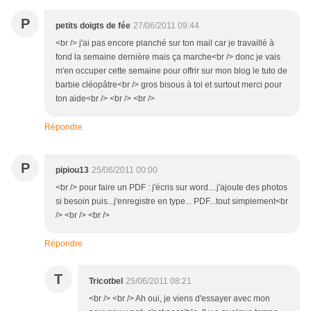
P
petits doigts de fée
27/06/2011 09:44
<br /> j'ai pas encore planché sur ton mail car je travaillé à
fond la semaine dernière mais ça marche<br /> donc je vais
m'en occuper cette semaine pour offrir sur mon blog le tuto de
barbie cléopâtre<br /> gros bisous à toi et surtout merci pour
ton aide<br /> <br /> <br />
Répondre
P
pipiou13
25/06/2011 00:00
<br /> pour faire un PDF : j'écris sur word....j'ajoute des photos
si besoin puis...j'enregistre en type... PDF...tout simplement<br
/> <br /> <br />
Répondre
T
Tricotbel
25/06/2011 08:21
<br /> <br /> Ah oui, je viens d'essayer avec mon