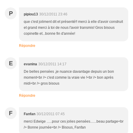
P
pipiou13
30/12/2011 23:46
que c'est joliment dit et présenté!! merci à elle d'avoir construit
et grand merci à toi de nous l'avoir transmis! Gros bisous
copinette et...bonne fin d'année!
Répondre
E
evanina
30/12/2011 14:17
De belles pensées ,je nuance davantage depuis un bon
moment<br /> c'est comme la vraie vie !<br /> bon après
midi<br /> gros bisous
Répondre
F
Fanfan
30/12/2011 07:45
merci Edwige ......pour ces jolies pensées.......beau partage<br
/> Bonne journée<br /> Bisous, Fanfan