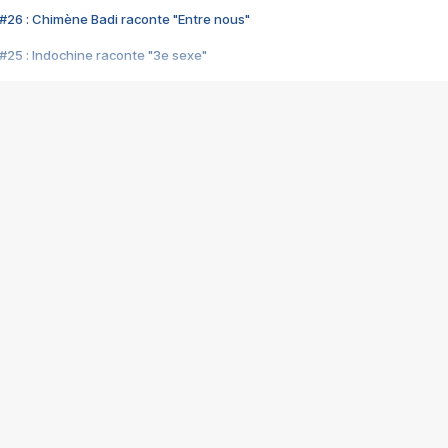
#26 : Chimène Badi raconte "Entre nous"
#25 : Indochine raconte "3e sexe"
#24 : Zaho raconte "C'est chelou"
#23 : Patrick Bruel raconte "Au café des délices"
#22 : Kyo raconte "Le chemin"
#21 : Nolwenn Leroy raconte "Cassé"
#20 : Patrick Hernandez raconte "Born to be alive"
#19 : Lorie raconte "Près de moi"
#18 : Michael Jones raconte "A nos actes manqués" (avec Jean-Jacque
#17 : Khaled raconte "Aïcha"
#16 : Corneille raconte "Parce qu'on vient de loin"
#15 : Indochine raconte "L'aventurier"