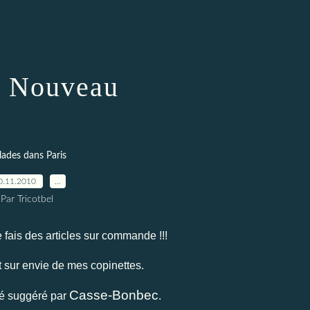
t Nouveau
lades dans Paris
0.11.2010
…
Par Tricotbel
 fais des articles sur commande !!!
t sur envie de mes copinettes.
Casse-Bonbec
té suggéré par
.