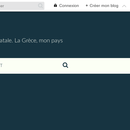
Connexion
+
Créer mon blog
l
e natale. La Grèce, mon pays
T