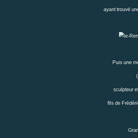
ayant trouvé un
Puis une m
sculpteur e
fils de Frédér
Gran