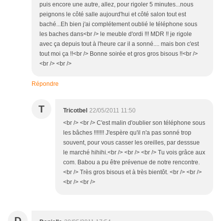
puis encore une autre, allez, pour rigoler 5 minutes...nous
peignons le côté salle aujourd'hui et côté salon tout est
baché...Eh bien j'ai complétement oublié le téléphone sous
les baches dans<br /> le meuble d'ordi !!! MDR !! je rigole
avec ça depuis tout à l'heure car il a sonné.... mais bon c'est
tout moi ça !!<br /> Bonne soirée et gros gros bisous !!<br />
<br /> <br />
Répondre
T
Tricotbel
22/05/2011 11:50
<br /> <br /> C'est malin d'oublier son téléphone sous
les bâches !!!!!!! J'espère qu'il n'a pas sonné trop
souvent, pour vous casser les oreilles, par desssue
le marché hihihi.<br /> <br /> <br /> Tu vois grâce aux
com. Babou a pu être prévenue de notre rencontre.
<br /> Très gros bisous et à très bientôt. <br /> <br />
<br /> <br />
D