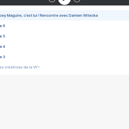
bey Maguire, c'est lui ! Rencontre avec Damien Witecka
e 6
e 5
e 4
e 3
s créatrices de la VF !
e 2
e 1
e Mektoub My Love arrive enfin ! Rencontre avec Shaïn Boumedine et Sal
i : après Toni en famille
elle réalise le bouleversant Dites lui que je l'aime