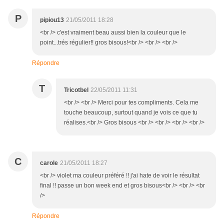
P
pipiou13
21/05/2011 18:28
<br /> c'est vraiment beau aussi bien la couleur que le
point...trés régulier!! gros bisous!<br /> <br /> <br />
Répondre
T
Tricotbel
22/05/2011 11:31
<br /> <br /> Merci pour tes compliments. Cela me
touche beaucoup, surtout quand je vois ce que tu
réalises.<br /> Gros bisous <br /> <br /> <br /> <br />
C
carole
21/05/2011 18:27
<br /> violet ma couleur préféré !! j'ai hate de voir le résultat
final !! passe un bon week end et gros bisous<br /> <br /> <br
/>
Répondre