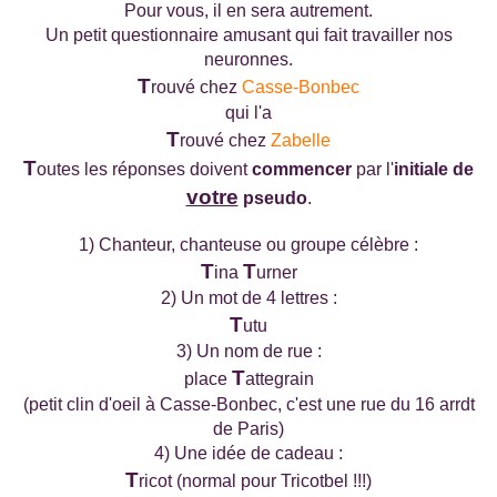
Pour vous, il en sera autrement.
Un petit questionnaire amusant qui fait travailler nos
neuronnes.
T
rouvé chez
Casse-Bonbec
qui l'a
T
rouvé chez
Zabelle
T
outes les réponses doivent
commencer
par l'
initiale de
votre
pseudo
.
1) Chanteur, chanteuse ou groupe célèbre :
T
T
ina
urner
2) Un mot de 4 lettres :
T
utu
3) Un nom de rue :
T
place
attegrain
(petit clin d'oeil à Casse-Bonbec, c'est une rue du 16 arrdt
de Paris)
4) Une idée de cadeau :
T
ricot (normal pour Tricotbel !!!)