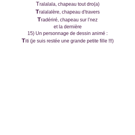
T
ralalala, chapeau tout dro(a)
T
ralalalère, chapeau d'travers
T
radériré, chapeau sur l'nez
et la dernière
15) Un personnage de dessin animé :
T
iti (je suis restée une grande petite fille !!!)