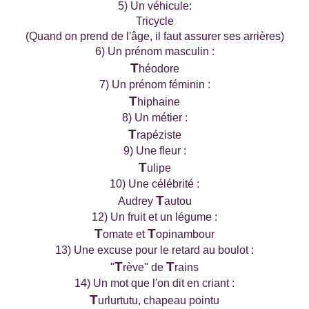
5) Un véhicule:
Tricycle
(Quand on prend de l'âge, il faut assurer ses arrières)
6) Un prénom masculin :
T
héodore
7) Un prénom féminin :
T
hiphaine
8) Un métier :
T
rapéziste
9) Une fleur :
T
ulipe
10) Une célébrité :
T
Audrey
autou
12) Un fruit et un légume :
T
T
omate et
opinambour
13) Une excuse pour le retard au boulot :
T
T
"
rève" de
rains
14) Un mot que l'on dit en criant :
T
urlurtutu, chapeau pointu