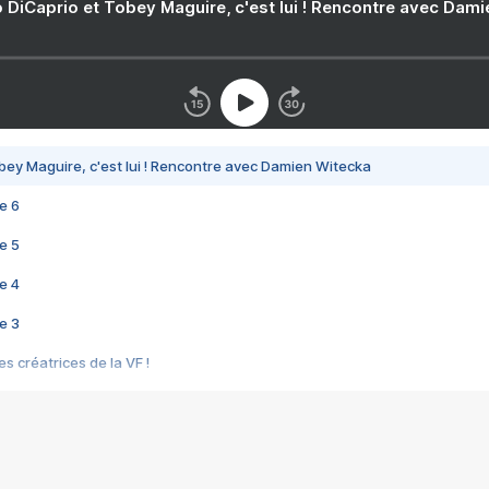
 DiCaprio et Tobey Maguire, c'est lui ! Rencontre avec Dam
bey Maguire, c'est lui ! Rencontre avec Damien Witecka
e 6
e 5
e 4
e 3
s créatrices de la VF !
e 2
e 1
e Mektoub My Love arrive enfin ! Rencontre avec Shaïn Boumedine et Sal