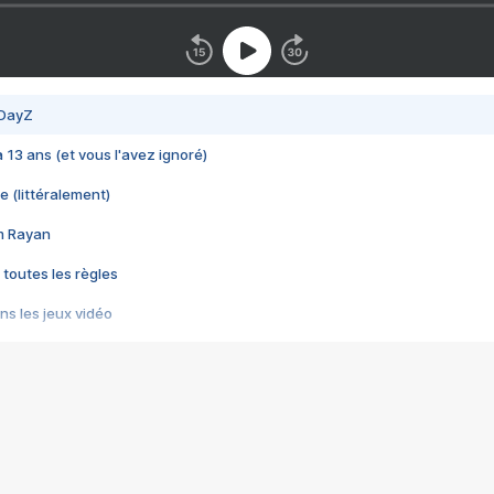
 DayZ
 a 13 ans (et vous l'avez ignoré)
e (littéralement)
im Rayan
 toutes les règles
s les jeux vidéo
us choquant de Rockstar ? - Le scandale BULLY
e plus moche de Steam
du RÊVE tourne au CAUCHEMAR
pendant 8 heures