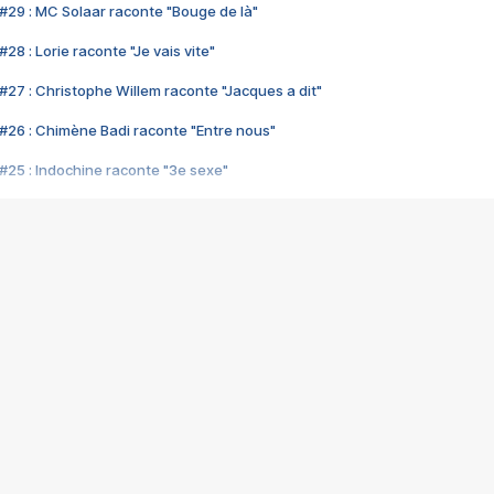
#29 : MC Solaar raconte "Bouge de là"
28 : Lorie raconte "Je vais vite"
#27 : Christophe Willem raconte "Jacques a dit"
#26 : Chimène Badi raconte "Entre nous"
#25 : Indochine raconte "3e sexe"
#24 : Zaho raconte "C'est chelou"
#23 : Patrick Bruel raconte "Au café des délices"
#22 : Kyo raconte "Le chemin"
#21 : Nolwenn Leroy raconte "Cassé"
#20 : Patrick Hernandez raconte "Born to be alive"
#19 : Lorie raconte "Près de moi"
#18 : Michael Jones raconte "A nos actes manqués" (avec Jean-Jacque
#17 : Khaled raconte "Aïcha"