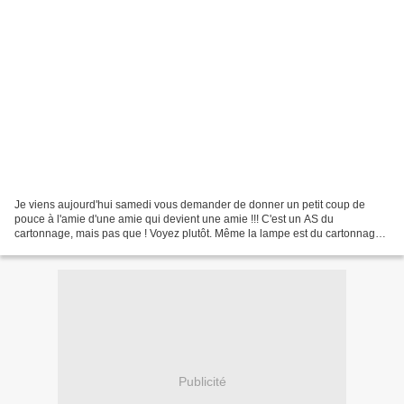
Je viens aujourd'hui samedi vous demander de donner un petit coup de
pouce à l'amie d'une amie qui devient une amie !!! C'est un AS du
cartonnage, mais pas que ! Voyez plutôt. Même la lampe est du cartonnage
!!! Vous pouvez aller voir son blog en cliquant...
Publicité