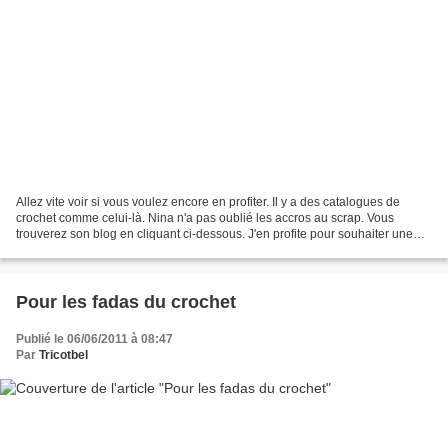
Allez vite voir si vous voulez encore en profiter. Il y a des catalogues de
crochet comme celui-là. Nina n'a pas oublié les accros au scrap. Vous
trouverez son blog en cliquant ci-dessous. J'en profite pour souhaiter une
très bonne année à toutes mes...
Pour les fadas du crochet
Publié le 06/06/2011 à 08:47
Par
Tricotbel