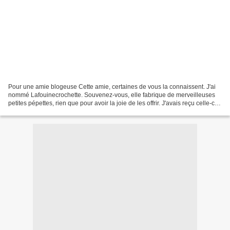
Pour une amie blogeuse Cette amie, certaines de vous la connaissent. J'ai
nommé Lafouinecrochette. Souvenez-vous, elle fabrique de merveilleuses
petites pépettes, rien que pour avoir la joie de les offrir. J'avais reçu celle-ci
ainsi que la super petite...