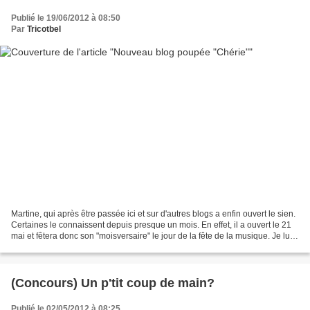
Publié le 19/06/2012 à 08:50
Par
Tricotbel
Martine, qui après être passée ici et sur d'autres blogs a enfin ouvert le sien.
Certaines le connaissent depuis presque un mois. En effet, il a ouvert le 21
mai et fêtera donc son "moisversaire" le jour de la fête de la musique. Je lui
offre donc cette...
(Concours) Un p'tit coup de main?
Publié le 02/05/2012 à 08:25