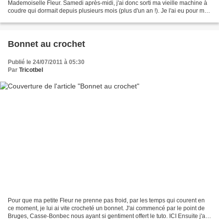
Mademoiselle Fleur. Samedi après-midi, j'ai donc sorti ma vieille machine à
coudre qui dormait depuis plusieurs mois (plus d'un an !). Je l'ai eu pour mes
17 ans et j'en ai 64 !!! Je l'ai...
Bonnet au crochet
Publié le 24/07/2011 à 05:30
Par
Tricotbel
Pour que ma petite Fleur ne prenne pas froid, par les temps qui courent en
ce moment, je lui ai vite crocheté un bonnet. J'ai commencé par le point de
Bruges, Casse-Bonbec nous ayant si gentiment offert le tuto. ICI Ensuite j'ai