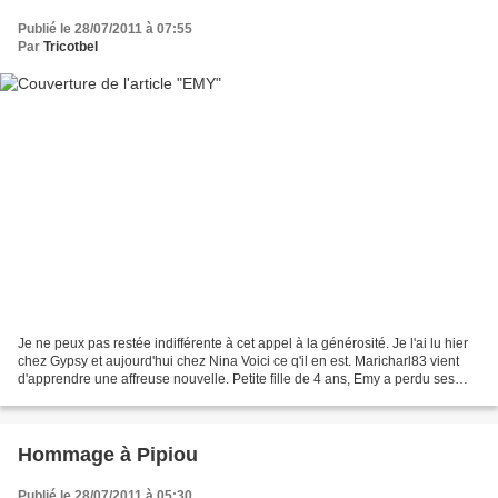
Publié le 28/07/2011 à 07:55
Par
Tricotbel
Je ne peux pas restée indifférente à cet appel à la générosité. Je l'ai lu hier
chez Gypsy et aujourd'hui chez Nina Voici ce q'il en est. Maricharl83 vient
d'apprendre une affreuse nouvelle. Petite fille de 4 ans, Emy a perdu ses
Parents dans un terrible...
Hommage à Pipiou
Publié le 28/07/2011 à 05:30