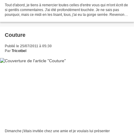
Tout d'abord, je tiens à remercier toutes celles d'entre vous qui m'ont écrit de
si gentils commentaires. J'ai été profondément touchée. Je ne sais pas
pourquoi, mais ce midi en les lisant, tous, j'ai eu la gorge serrée. Revenons-
en à Bécassine. Clara...
Couture
Publié le 25/07/2011 à 05:30
Par
Tricotbel
Dimanche j'étais invitée chez une amie et je voulais lui présenter