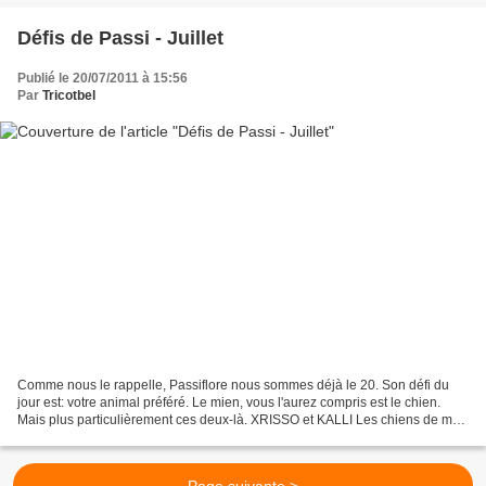
Défis de Passi - Juillet
Publié le 20/07/2011 à 15:56
Par
Tricotbel
Comme nous le rappelle, Passiflore nous sommes déjà le 20. Son défi du
jour est: votre animal préféré. Le mien, vous l'aurez compris est le chien.
Mais plus particulièrement ces deux-là. XRISSO et KALLI Les chiens de mes
deux meilleures Amies. J'ai donc...