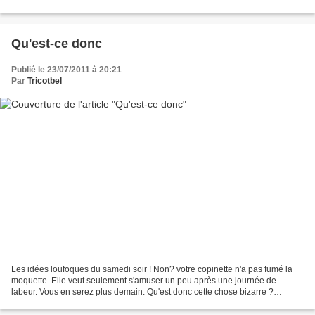
bidouillé pour obtenir...
Qu'est-ce donc
Publié le 23/07/2011 à 20:21
Par
Tricotbel
Les idées loufoques du samedi soir ! Non? votre copinette n'a pas fumé la
moquette. Elle veut seulement s'amuser un peu après une journée de
labeur. Vous en serez plus demain. Qu'est donc cette chose bizarre ?
BONNE SOIREE