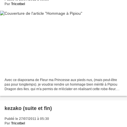
Par
Tricotbel
Avec ce diaporama de Fleur ma Princesse aux pieds nus, (mais peut-être
pas pour longtemps). je voudrai rendre un hommage bien mérité à Pipiou
Dragon des Iles. qui m'a permis de m'éclater en réalisant cette robe-fleur.
C'est la deuxième fois en peu de...
kezako (suite et fin)
Publié le 27/07/2011 à 05:30
Par
Tricotbel