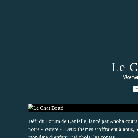
Le C
Vêtemen
2
Défi du Forum de Danielle, lancé par Anoha cour
notre « œuvre ». Deux thèmes s’offraient à nous, 
mon âme d’enfant, j’ai choisi les contes....