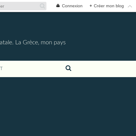
Connexion
+
Créer mon blog
l
e natale. La Grèce, mon pays
T