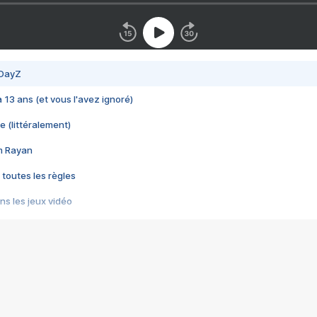
 DayZ
 a 13 ans (et vous l'avez ignoré)
e (littéralement)
im Rayan
 toutes les règles
s les jeux vidéo
us choquant de Rockstar ? - Le scandale BULLY
e plus moche de Steam
du RÊVE tourne au CAUCHEMAR
pendant 8 heures